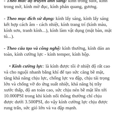
- Theo mức độ truyền ánh sáng:
kính trong suốt, kính
trong mờ, kính mờ đục, kính phản quang, gương.
- Theo mục đích sử dụng:
kính lấy sáng, kính lấy sáng
kết hợp cách âm - cách nhiệt, kính trang trí (kính màu,
kính sơn, tranh kính...), kính làm vật dụng (mặt bàn, mặt
tủ...).
- Theo cấu tạo và công nghệ:
kính thường, kính dán an
toàn, kính cường lực - kính temper, kính hộp.
•
Kính cường lực
:
là kính được tôi ở nhiệt độ rất cao
và cho nguội nhanh bằng khí để tạo sức căng bề mặt,
tăng khả năng chịu lực, chống lực va đập, chịu tải trọng
lớn và chống vỡ do ứng suất nhiệt, khả năng bị trầy
xước thấp, độ an toàn cao, sức chịu nén bề mặt lên tới
10.000PSI trong khi kính nổi thông thường chỉ chịu
được dưới 3.500PSI, do vậy kính cường lực chịu được
rung trấn, sức gió lớn và va đập mạnh.