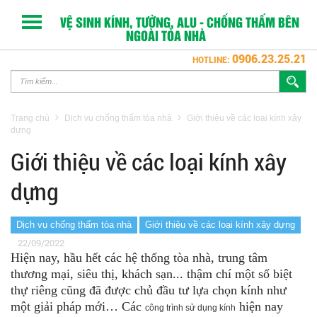
VỆ SINH KÍNH, TƯỜNG, ALU - CHỐNG THẤM BÊN
NGOÀI TÒA NHÀ
0906.23.25.21
HOTLINE:
Trang chủ
Dịch vụ chống thấm tòa nhà
Giới thiệu về các loại kính xây
dựng
Giới thiệu về các loại kính xây
dựng
Dịch vụ chống thấm tòa nhà
Giới thiệu về các loại kính xây dựng
22/09/2022
Hiện nay, hầu hết các hệ thống tòa nhà, trung tâm
thương mại, siêu thị, khách sạn... thậm chí một số biệt
thự riêng cũng đã được chủ đầu tư lựa chọn kính như
một giải pháp mới… Các
hiện nay
công trình sử dụng kính