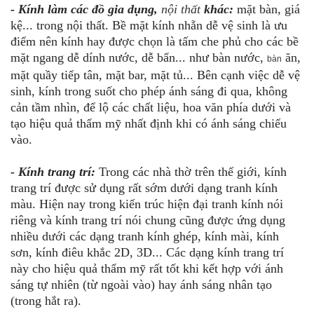
- Kính làm các đồ gia dụng,
nội thất
khác:
mặt bàn, giá
kệ... trong nội thất. Bề mặt kính nhẵn dễ vệ sinh là ưu
điểm nên kính hay được chọn là tấm che phủ cho các bề
mặt ngang dễ dính nước, dễ bẩn... như bàn nước,
ăn,
bàn
mặt quầy tiếp tân, mặt bar, mặt tủ... Bên cạnh việc dễ vệ
sinh, kính trong suốt cho phép ánh sáng đi qua, không
cản tầm nhìn, để lộ các chất liệu, hoa văn phía dưới và
tạo hiệu quả thẩm mỹ nhất định khi có ánh sáng chiếu
vào.
- Kính trang trí:
Trong các nhà thờ trên thế giới, kính
trang trí được sử dụng rất sớm dưới dạng tranh kính
màu. Hiện nay trong kiến trúc hiện đại tranh kính nói
riêng và kính trang trí nói chung cũng được ứng dụng
nhiều dưới các dạng tranh kính ghép, kính mài, kính
sơn, kính điêu khắc 2D, 3D... Các dạng kính trang trí
này cho hiệu quả thẩm mỹ rất tốt khi kết hợp với ánh
sáng tự nhiên (từ ngoài vào) hay ánh sáng nhân tạo
(trong hắt ra).