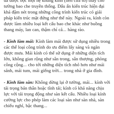
đã được bọc một hệ khung kính (liền cửa sổ) thay cho
tường bao che truyền thống. Dấu ấn kiến trúc hiện đại
khá đậm nét trong những công trình kiến trúc có giải
pháp kiến trúc mặt đứng như thế này. Ngoài ra, kính còn
được làm nhiều loại kết cấu bao che khác như buồng
thang máy, lan can, thậm chí cả... hàng rào.
- Kính làm mái:
Kính làm mái được sử dụng nhiều trong
các thể loại công trình do ưu điểm lấy sáng và ngăn
được mưa. Mái kính có thể sử dụng ở những diện tích
lớn, không gian rộng như sân trong, sân thượng, phòng
công cộng... cho tới những diện tích nhỏ hơn như mái
sảnh, mái tum, mái giếng trời... trong nhà ở gia đình.
- Kính làm sàn:
Không dừng lại ở tường, mái... kính với
tải trọng bản thân hoặc tĩnh tải; kính có khả năng chịu
lực với tải trọng động như sàn kết cấu. Nhiều loại kính
cường lực cho phép làm các loại sàn như sàn nhà, sàn
chiếu nghỉ, bậc thang...