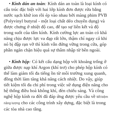
•
Kính dán an toàn
:
Kính dán an toàn là loại kính có
cấu trúc đặc biệt với hai lớp kính đơn được rửa bằng
nước sạch khử ion rồi ép vào nhau bởi màng phim PVB
(Polyvinyl butyral - một loại chất dẻo chuyên dụng) và
được chưng ở nhiệt độ cao, để tạo sự liên kết và độ
trong suốt của tấm kính. Kính cường lực an toàn có khả
năng chịu được lực va đạp rất lớn, thậm chí ngay cả khi
nó bị đập rạn vỡ thì kính vẫn đứng vững trong cửa, góp
phần ngăn chặn hiệu quả sự thâm nhập từ bên ngoài.
•
Kính hộp
:
Có kết cấu dạng hộp với khoảng trống ở
giữa được nạp khí Argon (khí trơ) cho phép hộp kính có
thể làm giảm tối đa tiếng ồn từ môi trường xung quanh,
đồng thời làm tăng khả năng cách nhiệt. Do vậy, giúp
tiết kiệm tối đa chi phí trong việc sử dụng điện năng cho
hệ thống điều hoà không khí, đèn chiếu sáng. Và công
nghệ hộp kính ra đời đã đáp ứng được yêu cầu về
tiết kiệm
cho các công trình xây dựng, đặc biệt là trong
năng lượng
các tòa nhà cao tầng.