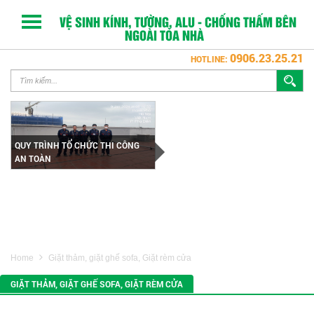
VỆ SINH KÍNH, TƯỜNG, ALU - CHỐNG THẤM BÊN
NGOÀI TÒA NHÀ
0906.23.25.21
HOTLINE:
DỊCH VỤ LAU KÍNH TÒA NHÀ
DỊCH VỤ VỆ SINH KÍNH NGOÀI
ĐÀO TẠO AN TOÀN LAO ĐỘNG
TRANG THIẾT BỊ CHUYÊN DỤNG
Home
Giặt thảm, giặt ghế sofa, Giặt rèm cửa
GIẶT THẢM, GIẶT GHẾ SOFA, GIẶT RÈM CỬA