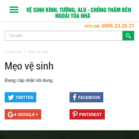
VỆ SINH KÍNH, TƯỜNG, ALU - CHỐNG THẤM BÊN
NGOÀI TÒA NHÀ
0906.23.25.21
HOTLINE:
Trang chủ
Mẹo vệ sinh
Mẹo vệ sinh
Đang cập nhật nội dung
TWITTER
FACEBOOK
GOOGLE +
PINTEREST