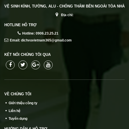
VỆ SINH KÍNH, TƯỜNG, ALU - CHỐNG THẤM BÊN NGOÀI TÒA NHÀ
Địa chỉ:
HOTLINE HỖ TRỢ
Hotline: 0906.23.25.21
Email: dichvuvietnam365@gmail.com
KẾT NỐI CHÚNG TÔI QUA
VỀ CHÚNG TÔI
Giới thiệu công ty
Liên hệ
Tuyển dụng
HƯỚNG DẪN & HỖ TRỢ