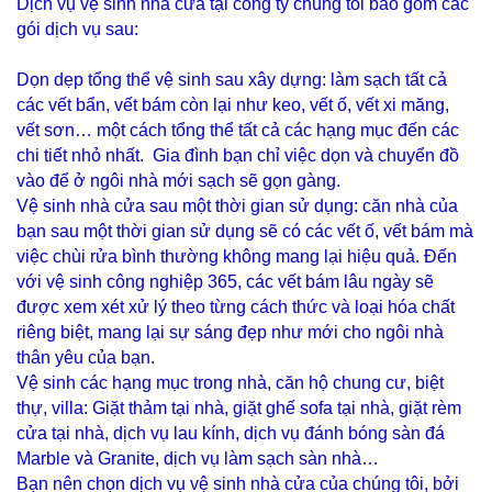
Dịch vụ vệ sinh nhà cửa tại công ty chúng tôi bao gồm các
gói dịch vụ sau:
Dọn dẹp tổng thể vệ sinh sau xây dựng: làm sạch tất cả
các vết bẩn, vết bám còn lại như keo, vết ố, vết xi măng,
vết sơn… một cách tổng thể tất cả các hạng mục đến các
chi tiết nhỏ nhất. Gia đình bạn chỉ việc dọn và chuyển đồ
vào để ở ngôi nhà mới sạch sẽ gọn gàng.
Vệ sinh nhà cửa sau một thời gian sử dụng: căn nhà của
bạn sau một thời gian sử dụng sẽ có các vết ố, vết bám mà
việc chùi rửa bình thường không mang lại hiệu quả. Đến
với vệ sinh công nghiệp 365, các vết bám lâu ngày sẽ
được xem xét xử lý theo từng cách thức và loại hóa chất
riêng biệt, mang lại sự sáng đẹp như mới cho ngôi nhà
thân yêu của bạn.
Vệ sinh các hạng mục trong nhà, căn hộ chung cư, biệt
thự, villa: Giặt thảm tại nhà, giặt ghế sofa tại nhà, giặt rèm
cửa tại nhà, dịch vụ lau kính, dịch vụ đánh bóng sàn đá
Marble và Granite, dịch vụ làm sạch sàn nhà…
Bạn nên chọn dịch vụ vệ sinh nhà cửa của chúng tôi, bởi