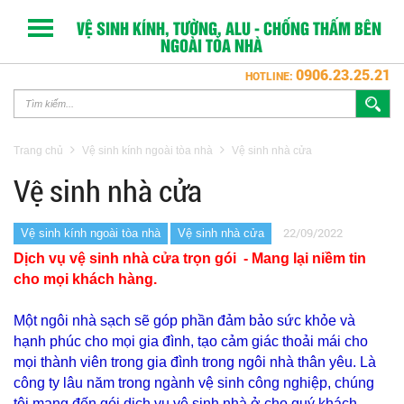
VỆ SINH KÍNH, TƯỜNG, ALU - CHỐNG THẤM BÊN
NGOÀI TÒA NHÀ
0906.23.25.21
HOTLINE:
Trang chủ
Vệ sinh kính ngoài tòa nhà
Vệ sinh nhà cửa
Vệ sinh nhà cửa
22/09/2022
Vệ sinh kính ngoài tòa nhà
Vệ sinh nhà cửa
Dịch vụ vệ sinh nhà cửa trọn gói - Mang lại niềm tin
cho mọi khách hàng.
Một ngôi nhà sạch sẽ góp phần đảm bảo sức khỏe và
hạnh phúc cho mọi gia đình, tạo cảm giác thoải mái cho
mọi thành viên trong gia đình trong ngôi nhà thân yêu. Là
công ty lâu năm trong ngành vệ sinh công nghiệp, chúng
tôi mang đến gói dịch vụ vệ sinh nhà ở cho quý khách